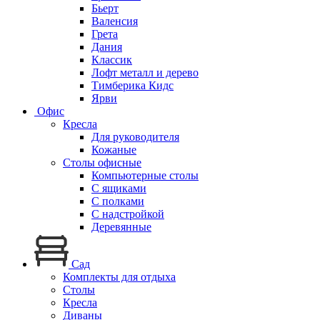
Бьерт
Валенсия
Грета
Дания
Классик
Лофт металл и дерево
Тимберика Кидс
Ярви
Офис
Кресла
Для руководителя
Кожаные
Столы офисные
Компьютерные столы
С ящиками
С полками
С надстройкой
Деревянные
Сад
Комплекты для отдыха
Столы
Кресла
Диваны