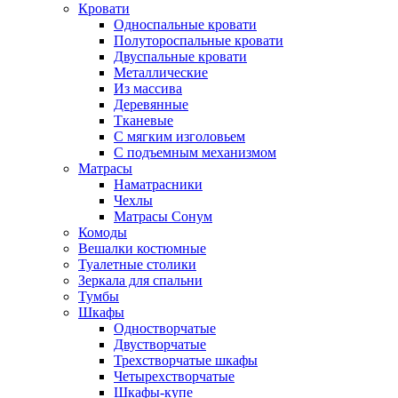
Кровати
Односпальные кровати
Полутороспальные кровати
Двуспальные кровати
Металлические
Из массива
Деревянные
Тканевые
С мягким изголовьем
С подъемным механизмом
Матрасы
Наматрасники
Чехлы
Матрасы Сонум
Комоды
Вешалки костюмные
Туалетные столики
Зеркала для спальни
Тумбы
Шкафы
Одностворчатые
Двустворчатые
Трехстворчатые шкафы
Четырехстворчатые
Шкафы-купе