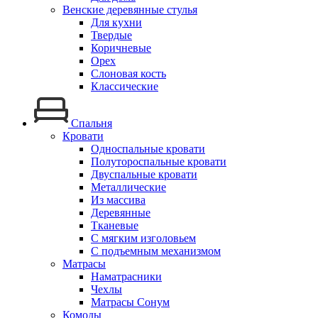
Венские деревянные стулья
Для кухни
Твердые
Коричневые
Орех
Слоновая кость
Классические
Спальня
Кровати
Односпальные кровати
Полутороспальные кровати
Двуспальные кровати
Металлические
Из массива
Деревянные
Тканевые
С мягким изголовьем
С подъемным механизмом
Матрасы
Наматрасники
Чехлы
Матрасы Сонум
Комоды