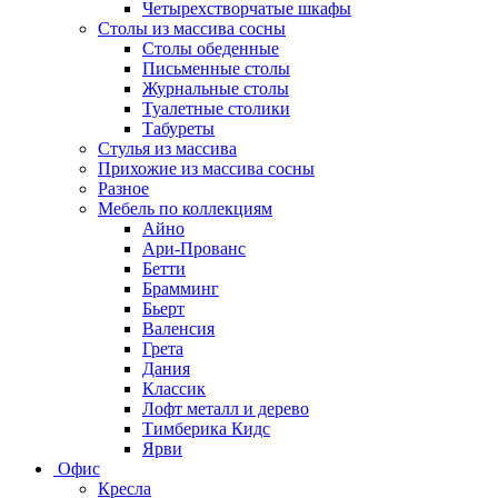
Четырехстворчатые шкафы
Столы из массива сосны
Столы обеденные
Письменные столы
Журнальные столы
Туалетные столики
Табуреты
Стулья из массива
Прихожие из массива сосны
Разное
Мебель по коллекциям
Айно
Ари-Прованс
Бетти
Брамминг
Бьерт
Валенсия
Грета
Дания
Классик
Лофт металл и дерево
Тимберика Кидс
Ярви
Офис
Кресла