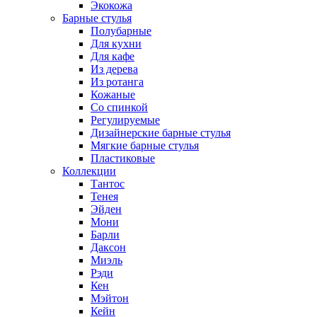
Экокожа
Барные стулья
Полубарные
Для кухни
Для кафе
Из дерева
Из ротанга
Кожаные
Со спинкой
Регулируемые
Дизайнерские барные стулья
Мягкие барные стулья
Пластиковые
Коллекции
Тантос
Тенея
Эйден
Мони
Барли
Даксон
Миэль
Рэди
Кен
Мэйтон
Кейн