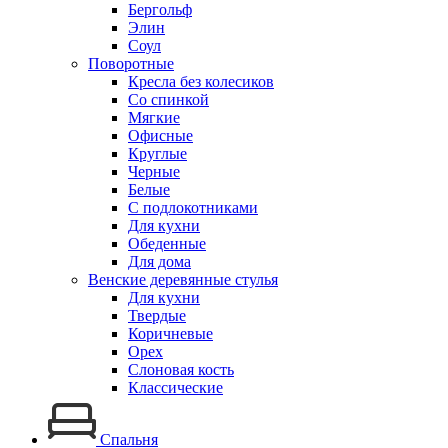
Бергольф
Элин
Соул
Поворотные
Кресла без колесиков
Со спинкой
Мягкие
Офисные
Круглые
Черные
Белые
С подлокотниками
Для кухни
Обеденные
Для дома
Венские деревянные стулья
Для кухни
Твердые
Коричневые
Орех
Слоновая кость
Классические
Спальня