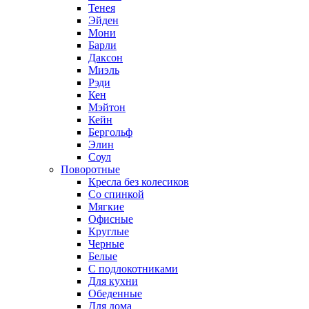
Тенея
Эйден
Мони
Барли
Даксон
Миэль
Рэди
Кен
Мэйтон
Кейн
Бергольф
Элин
Соул
Поворотные
Кресла без колесиков
Со спинкой
Мягкие
Офисные
Круглые
Черные
Белые
С подлокотниками
Для кухни
Обеденные
Для дома