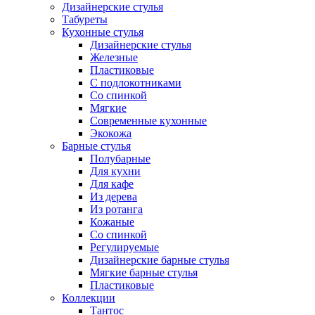
Дизайнерские стулья
Табуреты
Кухонные стулья
Дизайнерские стулья
Железные
Пластиковые
С подлокотниками
Со спинкой
Мягкие
Современные кухонные
Экокожа
Барные стулья
Полубарные
Для кухни
Для кафе
Из дерева
Из ротанга
Кожаные
Со спинкой
Регулируемые
Дизайнерские барные стулья
Мягкие барные стулья
Пластиковые
Коллекции
Тантос