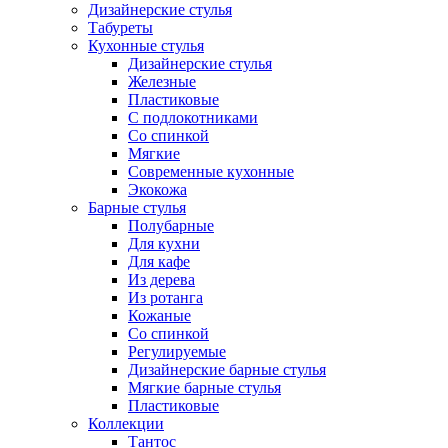
Дизайнерские стулья
Табуреты
Кухонные стулья
Дизайнерские стулья
Железные
Пластиковые
С подлокотниками
Со спинкой
Мягкие
Современные кухонные
Экокожа
Барные стулья
Полубарные
Для кухни
Для кафе
Из дерева
Из ротанга
Кожаные
Со спинкой
Регулируемые
Дизайнерские барные стулья
Мягкие барные стулья
Пластиковые
Коллекции
Тантос