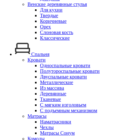
Венские деревянные стулья
Для кухни
Твердые
Коричневые
Орех
Слоновая кость
Классические
Спальня
Кровати
Односпальные кровати
Полутороспальные кровати
Двуспальные кровати
Металлические
Из массива
Деревянные
Тканевые
С мягким изголовьем
С подъемным механизмом
Матрасы
Наматрасники
Чехлы
Матрасы Сонум
Комоды