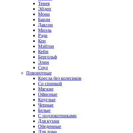
Тенея
Эйден
Мони
Барли
Даксон
Миэль
Рэди
Кен
Мэйтон
Кейн
Бергольф
Элин
Соул
Поворотные
Кресла без колесиков
Со спинкой
Мягкие
Офисные
Круглые
Черные
Белые
С подлокотниками
Для кухни
Обеденные
Для дома