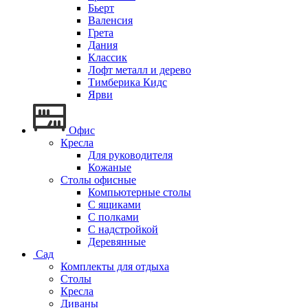
Бьерт
Валенсия
Грета
Дания
Классик
Лофт металл и дерево
Тимберика Кидс
Ярви
Офис
Кресла
Для руководителя
Кожаные
Столы офисные
Компьютерные столы
С ящиками
С полками
С надстройкой
Деревянные
Сад
Комплекты для отдыха
Столы
Кресла
Диваны