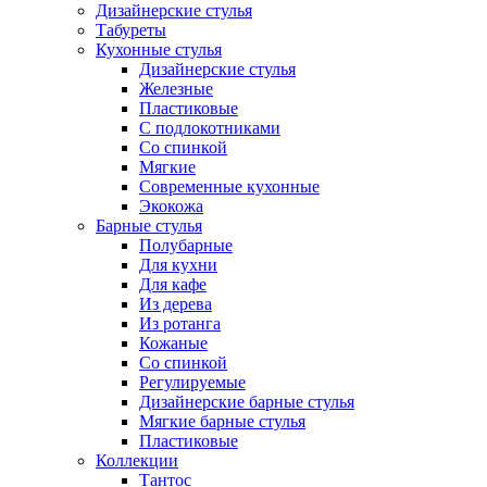
Дизайнерские стулья
Табуреты
Кухонные стулья
Дизайнерские стулья
Железные
Пластиковые
С подлокотниками
Со спинкой
Мягкие
Современные кухонные
Экокожа
Барные стулья
Полубарные
Для кухни
Для кафе
Из дерева
Из ротанга
Кожаные
Со спинкой
Регулируемые
Дизайнерские барные стулья
Мягкие барные стулья
Пластиковые
Коллекции
Тантос