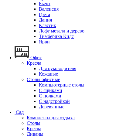
Бьерт
Валенсия
Грета
Дания
Классик
Лофт металл и дерево
Тимберика Кидс
Ярви
Офис
Кресла
Для руководителя
Кожаные
Столы офисные
Компьютерные столы
С ящиками
С полками
С надстройкой
Деревянные
Сад
Комплекты для отдыха
Столы
Кресла
Диваны