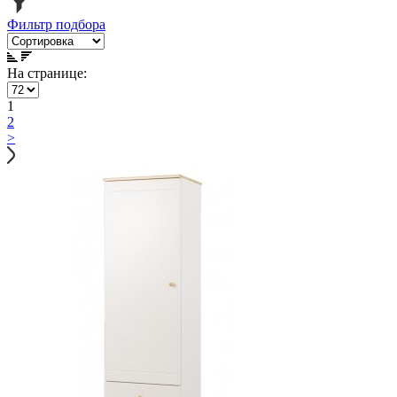
Фильтр подбора
На странице:
1
2
>