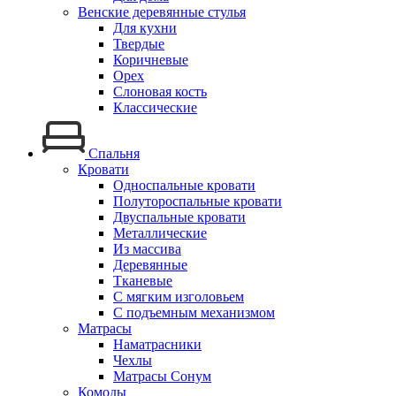
Венские деревянные стулья
Для кухни
Твердые
Коричневые
Орех
Слоновая кость
Классические
Спальня
Кровати
Односпальные кровати
Полутороспальные кровати
Двуспальные кровати
Металлические
Из массива
Деревянные
Тканевые
С мягким изголовьем
С подъемным механизмом
Матрасы
Наматрасники
Чехлы
Матрасы Сонум
Комоды