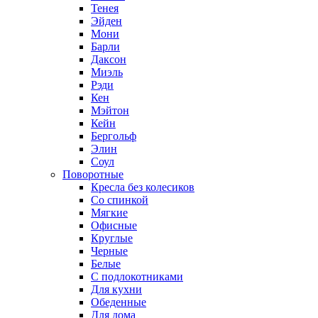
Тенея
Эйден
Мони
Барли
Даксон
Миэль
Рэди
Кен
Мэйтон
Кейн
Бергольф
Элин
Соул
Поворотные
Кресла без колесиков
Со спинкой
Мягкие
Офисные
Круглые
Черные
Белые
С подлокотниками
Для кухни
Обеденные
Для дома